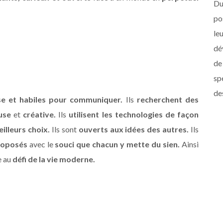
Du
po
l
dé
de
sp
de
se et habiles pour communiquer.
Ils
recherchent des
use
et
créative.
Ils
utilisent les technologies de façon
eilleurs choix.
Ils sont
ouverts aux idées des autres.
Ils
roposés
avec le
souci que chacun y mette du sien.
Ainsi
e au
défi de la vie moderne.