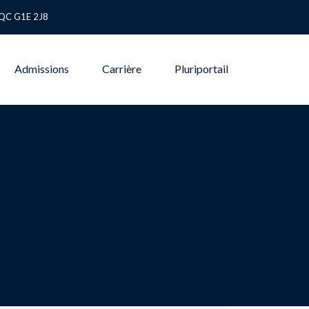
 QC G1E 2J8
Admissions
Carrière
Pluriportail