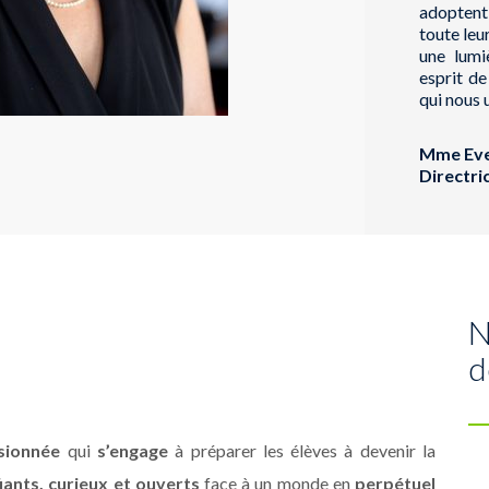
adoptent
toute leu
une lumi
esprit de
qui nous u
Mme Eve
Directri
N
d
sionnée
qui
s’engage
à préparer les élèves à devenir la
iants, curieux et ouverts
face à un monde en
perpétuel