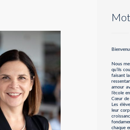
Mot
Bienvenue
Nous men
qu’ils co
faisant l
ressentan
amour av
l’école e
Cœur de 
Les élèv
leur corp
croissa
fondame
chaque em