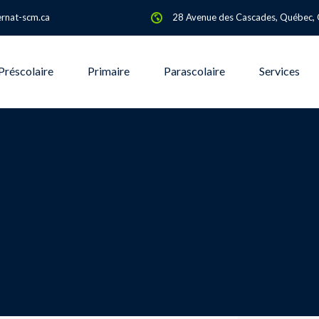
rnat-scm.ca
28 Avenue des Cascades, Québec,
Préscolaire
Primaire
Parascolaire
Services