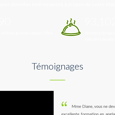
ques données intéressantes à propos de notre éta
90
93,10
'élèves gradués depuis 1964.
Nombre de repas 
cafétéria durant 
Témoignages
Mme Diane, vous ne dev
excellente formation en angla