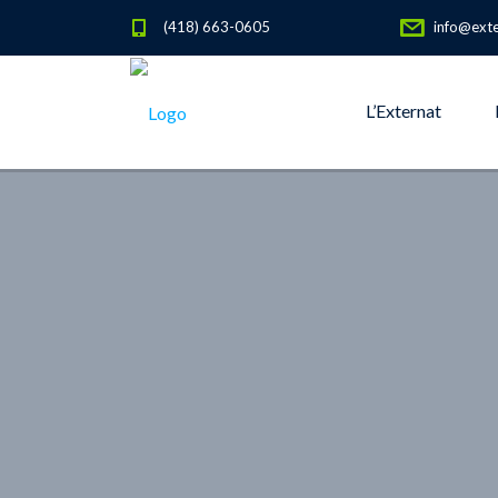
(418) 663-0605
info@exte
L’Externat