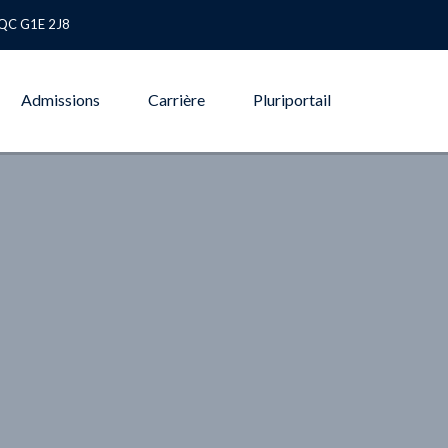
 QC G1E 2J8
Admissions
Carrière
Pluriportail