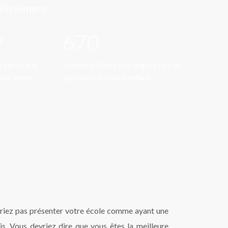
blissement.
2
670
servis à la
Nombre d'heures d’anglais lors du
une année.
parcours de votre enfant.
riez pas présenter votre école comme ayant une
is. Vous devriez dire que vous êtes la meilleure